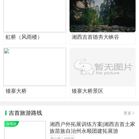
虹桥（风雨楼）
湘西吉首德夯大峡谷
矮寨大桥
矮寨大桥景区
吉首旅游路线
更多
湘西户外拓展训练方案|湘西吉首土家
自驾游
族苗族自治州永顺团建拓展游
登山游
户外游