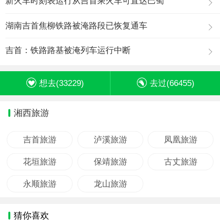
新火车时刻表运行从吉首乘火车可直达巴蜀
湖南吉首焦柳铁路被淹路段已恢复通车
吉首：铁路路基被淹列车运行中断
想去(
33229
)
去过(
66455
)
湘西旅游
吉首旅游
泸溪旅游
凤凰旅游
花垣旅游
保靖旅游
古丈旅游
永顺旅游
龙山旅游
猜你喜欢