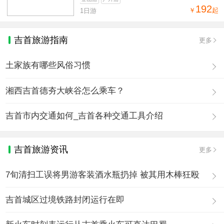
192
￥
起
1日游
吉首旅游指南
更多
土家族有哪些风俗习惯
湘西吉首德夯大峡谷怎么乘车？
吉首市内交通如何_吉首各种交通工具介绍
吉首旅游资讯
更多
7旬清扫工误将男游客装酒水瓶扔掉 被其用木棒狂殴
吉首城区过境铁路封闭运行在即