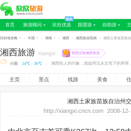
首页
旅游顾问
欣欣优选
跟团游
自助游
目的地攻略
中国
湖南
湘西
湘西旅游指南
湘西土家族苗族
>
>
>
>
>
湘西旅游
Xiangxi
我想定制湘西旅游
小雨
24℃ - 36℃
|
主页
景点
线路
美食
湘西土家族苗族自治州
http://xiangxi.cncn.com 2008-1