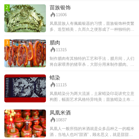
有：红、白砂糖、生姜、芝麻、优质茶油、山泉
水等。集香、脆、甜、辣为一体，回味
2
苗族银饰
11606
凤凰苗族人有佩戴银器的习惯，苗族银饰种类繁
多、造型精美，久而久之便形成了一种独特的极
具审美的“银饰文化”。因此在古城内，见得最多
的莫过于摆卖银饰小摊的苗族大婶们
3
腊肉
11315
制作腊肉有其独特的工艺和手法，腊月间，人们
将自家喂养的猪宰杀，大部分用来制作腊肉。人
们先将肉切成条条块块，重的有四五斤，轻的也
有一两斤，然后将肉抹上盐，再放进坛
蜡染
11115
凤凰蜡染分为两大流派，土家蜡染印花讲究立意
构图，幅面艺术风格特异纯美；苗族蜡染土布注
重染色纯，不讲究华美雕饰，给人一种自然纯净
的艺术感。一般蜡染花布的颜色较丰富
凤凰米酒
10837
凤凰人一般所指的米酒就是众多品种之一的糯米
酒，当地人也叫“甜酒”，顾名思义，就是甜甜的