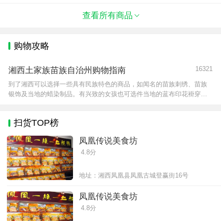
酒。这种酒一般度数不高，只有十几度甚至几
度，口味绵醇，不上头、不辣喉。其实
查看所有商品
购物攻略
16321
湘西土家族苗族自治州购物指南
到了湘西可以选择一些具有民族特色的商品，如闻名的苗族刺绣、苗族
银饰及当地的蜡染制品。有兴致的女孩也可选件当地的蓝布印花褂穿上
逛一逛凤凰的老街。选购这些东西可以到“民间工艺一条街”，
扫货TOP榜
凤凰传说美食坊
4.8分
地址：湘西凤凰县凤凰古城登赢街16号
凤凰传说美食坊
4.8分