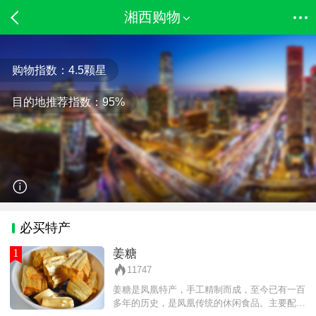
湘西购物
购物指数：
4.5
颗星
目的地推荐指数：
95%
必买特产
1
姜糖
11747
姜糖是凤凰特产，手工精制而成，至今已有一百
多年的历史，是凤凰传统的休闲食品。主要配料