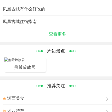
建于唐代的黄丝桥古城，举世瞩目的南方长城…… 这里不
仅风景优美，且人杰地灵，名贤辈出。为了维护民族尊严
凤凰古城有什么好吃的
怒斩外国不法传教士，一品钦差大臣贵州提督田兴恕；定
凤凰古城住宿指南
海浴血抗英，万古流芳的民族英雄郑国鸿；民国第一任民
选内阁总理“湖南神童”熊希龄；文学巨匠沈从文；国画大师
查看更多
黄永玉。 凤凰古城---远去的家园，梦里的故乡，古老而神
秘的地方。
在凤凰古城，土特产有血粑鸭、枞菌油、苗族花带、土家
周边景点
织锦、尖栗、板栗、金香柚、蜜桔、葛粉、银杏、穿山
甲、娃娃鱼、“米良一号”猕猴桃、野生罐罐菌、凤凰古城姜
熊希龄故居
糖。这些特色美食，在街上和沱江边随处可见，让人品尝
后依旧回味无穷，流连忘返。
推荐关注
湘西美食
湘西特产