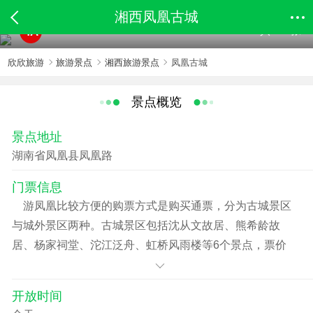
湘西凤凰古城
共834张
4A
欣欣旅游
旅游景点
湘西旅游景点
凤凰古城
景点概览
景点地址
湖南省凤凰县凤凰路
门票信息
游凤凰比较方便的购票方式是购买通票，分为古城景区
与城外景区两种。古城景区包括沈从文故居、熊希龄故
居、杨家祠堂、沱江泛舟、虹桥风雨楼等6个景点，票价
236元。城外景区包括南方长城45元，奇梁洞60元。 部
分娱乐活动票价：篝火堂民族民俗晚会98元、万寿宫篝火
开放时间
晚会128元。