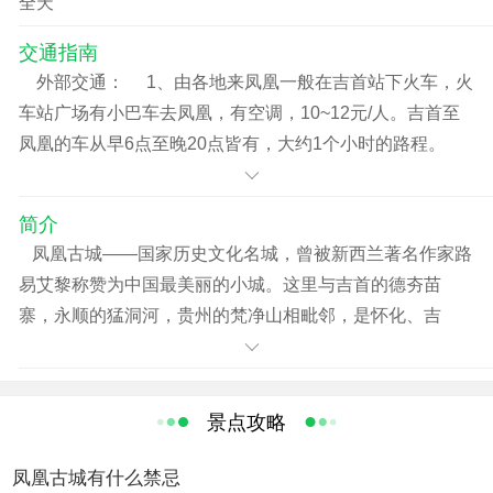
全天
交通指南
外部交通： 1、由各地来凤凰一般在吉首站下火车，火
车站广场有小巴车去凤凰，有空调，10~12元/人。吉首至
凤凰的车从早6点至晚20点皆有，大约1个小时的路程。
2、也可从吉首火车站乘出租车（4元左右）到汽车南站
坐定时空调班车，20分钟一趟，12元/人。全程52公里，走
简介
209国道，路况较好。 内部交通： 凤凰县城很小，一
凤凰古城――国家历史文化名城，曾被新西兰著名作家路
般步行即可，不用坐车。坐车的话，绿色的士起价3元，环
易艾黎称赞为中国最美丽的小城。这里与吉首的德夯苗
保电瓶车1元/人。 游船：凤凰虹桥上或老街上有私人游
寨，永顺的猛洞河，贵州的梵净山相毗邻，是怀化、吉
船，价格为10元/人/次。 自行车：在沈从文广场（即县广
首、贵州铜仁三地之间的必经之路。 209国道和湘黔省道
场）附近的“探路人”书店等地可以租到自行车。价格15元左
从县境穿叉过，铜仁大兴机场距县城仅27公里， 交通实为
右，有单车和双人车。 包车：由凤凰到南长城、山江、
便利。 凤凰风景秀丽，历史悠久，名胜古迹甚多。城内，
景点攻略
板吉、黄丝桥古城、都罗寨、舒家塘、亭子关等地，人多
古代城楼、明清古院风采依然，古老朴实的沱江静静地流
的话可以从长途汽车站前广场包车前往，根据距离远近，
淌，城外有南华山国家森林公园，城下艺术宫殿奇梁洞，
凤凰古城有什么禁忌
每车在50~150元之间。